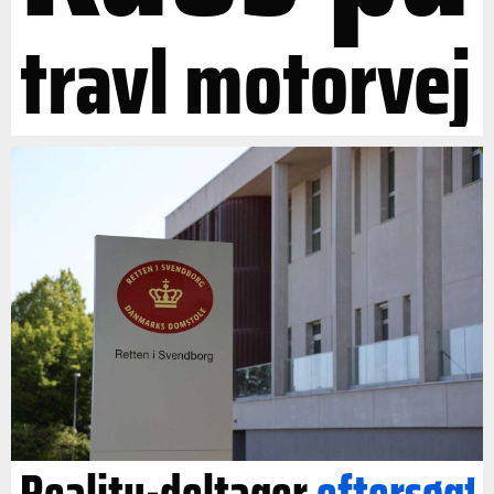
travl motorvej
Reality-deltager
eftersøgt