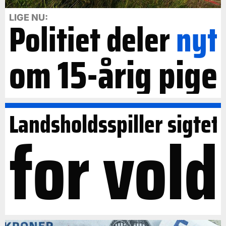
LIGE NU:
Politiet deler
nyt
om 15-årig pige
Landsholdsspiller sigtet
for vold