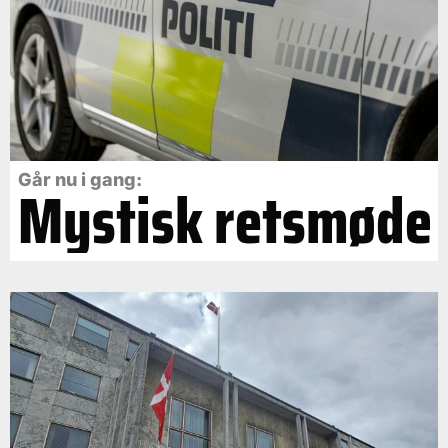
Går nu i gang:
Mystisk retsmøde