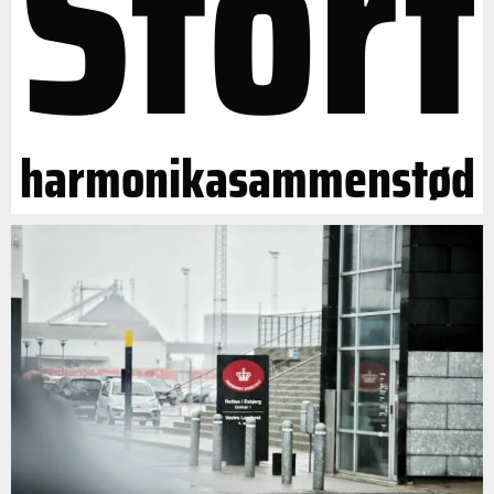
Stort
harmonikasammenstød