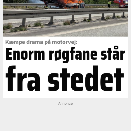
Kæmpe drama på motorvej:
Enorm røgfane står
fra stedet
Annonce