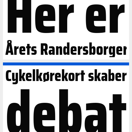
Her er
Årets Randersborger
Cykelkørekort skaber
debat