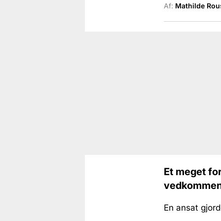
Af:
Mathilde Rou
Et meget fo
vedkommende
En ansat gjord