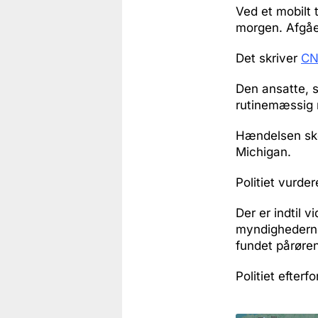
Ved et mobilt
morgen. Afgåe
Det skriver
C
Den ansatte, s
rutinemæssig 
Hændelsen sket
Michigan.
Politiet vurde
Der er indtil 
myndighederne 
fundet pårøre
Politiet efter