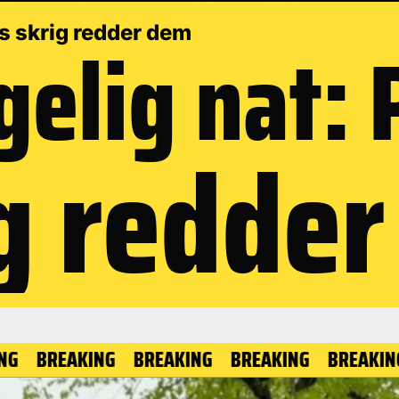
elig nat: 
s skrig redder dem
g redde
AKING
BREAKING
BREAKING
BREAKING
BREA