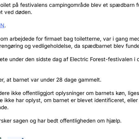
 toilet på festivalens campingområde blev et spædbarn 
t ved døden.
NN
.
om arbejdede for firmaet bag toiletterne, var i gang me
rengøring og vedligeholdelse, da spædbarnet blev funde
e under den sidste dag af Electric Forest-festivalen i 
rer, at barnet var under 28 dage gammelt.
videre ikke offentliggjort oplysninger om barnets køn, lig
ikke har oplyst, om barnet er blevet identificeret, eller
nde.
forsker sagen og har bedt offentligheden om hjælp.