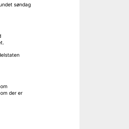
fundet søndag
d
t.
delstaten
esom
 om der er