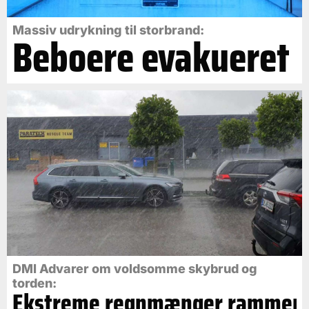
Massiv udrykning til storbrand:
Beboere evakueret
DMI Advarer om voldsomme skybrud og
torden:
Ekstreme regnmænger rammer