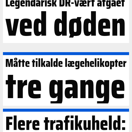
Legendarisk DR-vært afgået
ved døden
Måtte tilkalde lægehelikopter
tre gange
Flere trafikuheld: