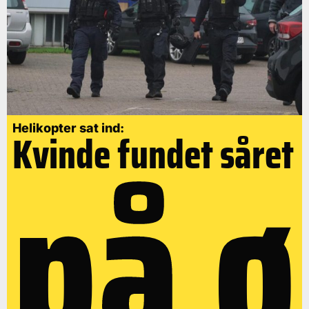
på ø
Helikopter sat ind:
Kvinde fundet såret