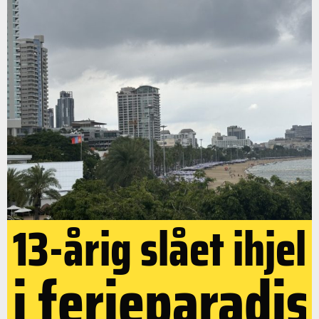
13-årig slået ihjel
i ferieparadis