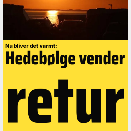
Nu bliver det varmt:
Hedebølge vender
retur