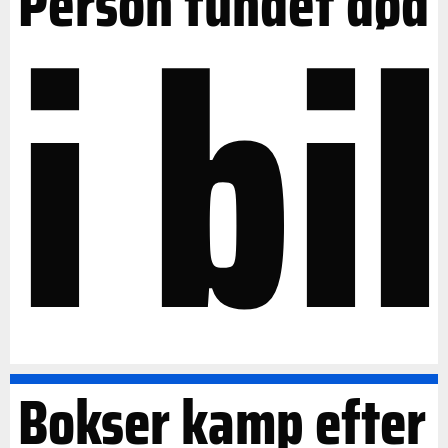
i bil
Person fundet død
Bokser kamp efter