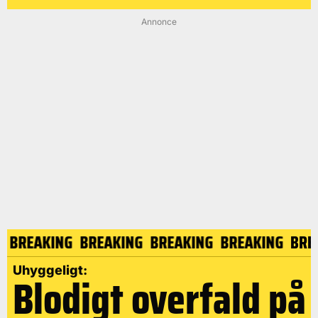
Annonce
G
BREAKING
BREAKING
BREAKING
BREAKING
BRE
Uhyggeligt:
Blodigt overfald på