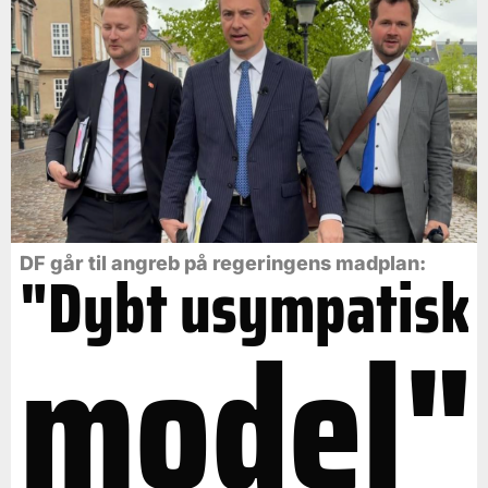
DF går til angreb på regeringens madplan:
"Dybt usympatisk
model"