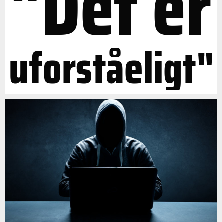
"Det er
uforståeligt"