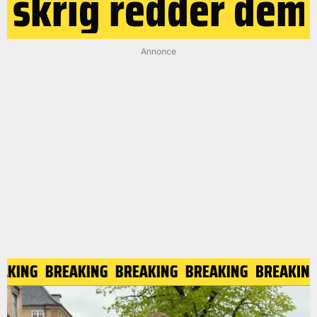
skrig redder dem
Annonce
AKING
BREAKING
BREAKING
BREAKING
BREAKING