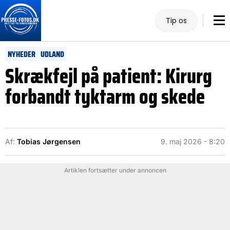
Tip os
NYHEDER
UDLAND
Skrækfejl på patient: Kirurg
forbandt tyktarm og skede
Af:
Tobias Jørgensen
9. maj 2026 - 8:20
Artiklen fortsætter under annoncen