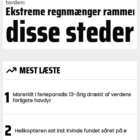
torden:
Ekstreme regnmænger rammer
disse steder
MEST LÆSTE
1
Mareridt i ferieparadis: 13-årig dræbt af verdens
farligste havdyr
2
Helikopteren sat ind: Kvinde fundet såret på ø