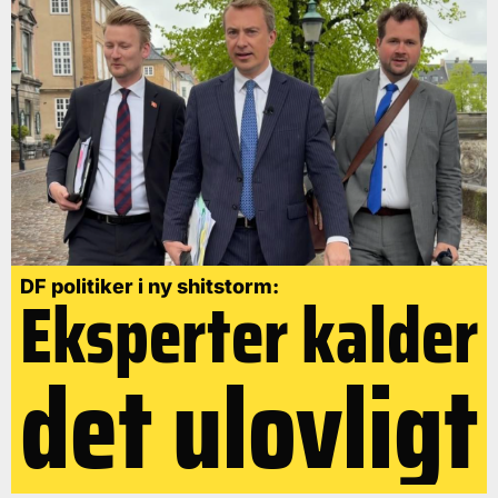
DF politiker i ny shitstorm:
Eksperter kalder
det ulovligt