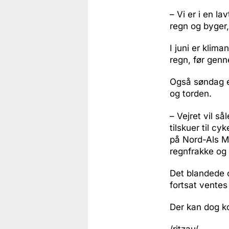
– Vi er i en la
regn og byger
I juni er klim
regn, før gen
Også søndag e
og torden.
– Vejret vil 
tilskuer til 
på Nord-Als Mus
regnfrakke og 
Det blandede 
fortsat ventes 
Der kan dog k