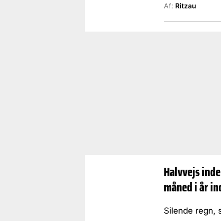
Af:
Ritzau
Halvvejs inde
måned i år ind
Silende regn, 