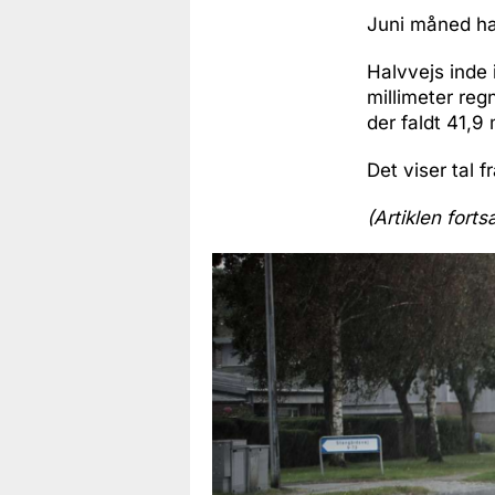
Juni måned har
Halvvejs inde
millimeter reg
der faldt 41,9 
Det viser tal 
(Artiklen forts