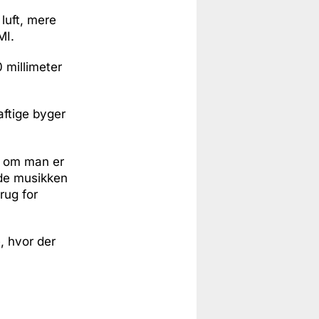
 luft, mere
MI.
 millimeter
aftige byger
t om man er
yde musikken
rug for
, hvor der