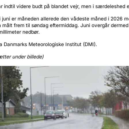
 indtil videre budt på blandet vejr, men i særdeleshed e
 i juni er måneden allerede den vådeste måned i 2026 
n målt frem til søndag eftermiddag. Juni overgår dermed
millimeter nedbør.
fra Danmarks Meteorologiske Institut (DMI).
ætter under billede)