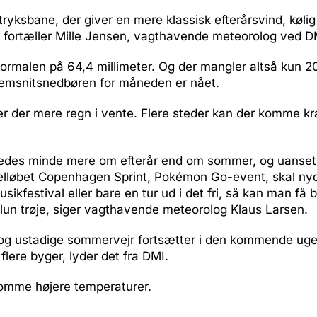
vtryksbane, der giver en mere klassisk efterårsvind, kølig
, fortæller Mille Jensen, vagthavende meteorolog ved D
anormalen på 64,4 millimeter. Og der mangler altså kun 20
nemsnitsnedbøren for måneden er nået.
r der mere regn i vente. Flere steder kan der komme kr
således minde mere om efterår end om sommer, og uanse
cykelløbet Copenhagen Sprint, Pokémon Go-event, skal n
ikfestival eller bare en tur ud i det fri, så kan man få b
lun trøje, siger vagthavende meteorolog Klaus Larsen.
og ustadige sommervejr fortsætter i den kommende uge
flere byger, lyder det fra DMI.
omme højere temperaturer.