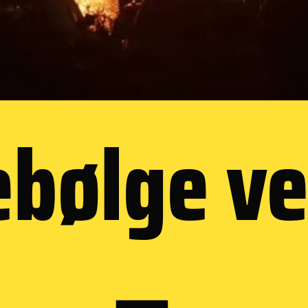
bølge v