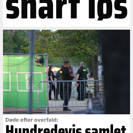
snart løs
Døde efter overfald:
Hundredevis samlet