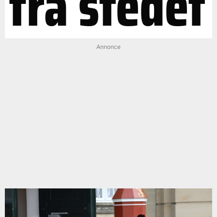
fra stedet
Annonce