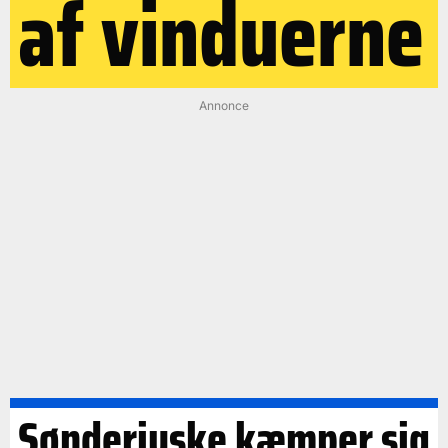
af vinduerne
Annonce
Sønderjyske kæmper sig