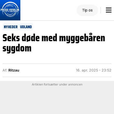
Tip os
NYHEDER
UDLAND
Seks døde med myggebåren
sygdom
Af:
Ritzau
16. apr. 2025 - 23:52
Artiklen fortsætter under annoncen