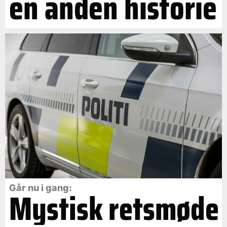
en anden historie
Går nu i gang:
Mystisk retsmøde