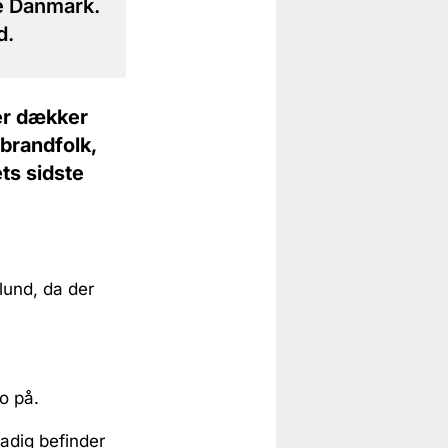
le Danmark.
d.
der dækker
 brandfolk,
ts sidste
lund, da der
ro på.
adig befinder