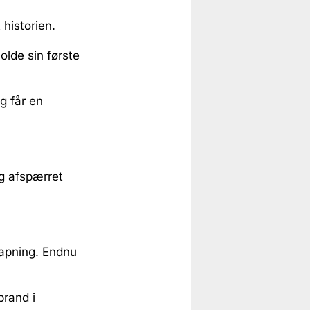
 historien.
olde sin første
g får en
og afspærret
slapning. Endnu
brand i