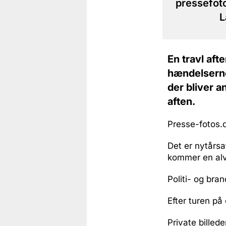
pressefoto
L
En travl aft
hændelserne 
der bliver 
aften.
Presse-fotos.dk
Det er nytårsa
kommer en alv
Politi- og bra
Efter turen på 
Private billed