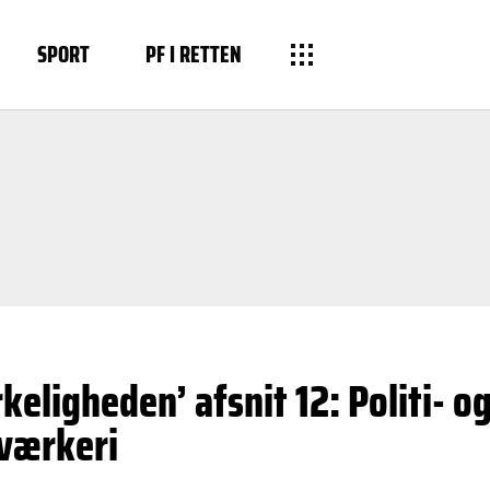
SPORT
PF I RETTEN
keligheden’ afsnit 12: Politi- o
værkeri