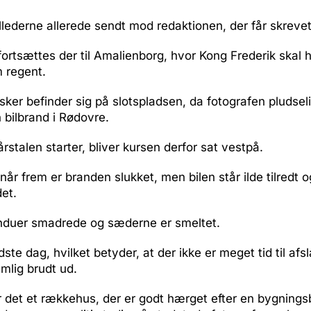
billederne allerede sendt mod redaktionen, der får skrevet
fortsættes der til Amalienborg, hvor Kong Frederik skal h
 regent.
r befinder sig på slotspladsen, da fotografen pludseli
bilbrand i Rødovre.
årstalen starter, bliver kursen derfor sat vestpå.
når frem er branden slukket, men bilen står ilde tilredt 
det.
vinduer smadrede og sæderne er smeltet.
dste dag, hvilket betyder, at der ikke er meget tid til af
mlig brudt ud.
 det et rækkehus, der er godt hærget efter en bygnings