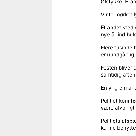
Ølstykke. Bra
Vintermørket l
Et andet sted 
nye år ind bul
Flere tusinde 
er uundgåelig.
Festen bliver 
samtidig aften
En yngre mand 
Politiet kom fø
være alvorlig
Politiets afsp
kunne benyttes