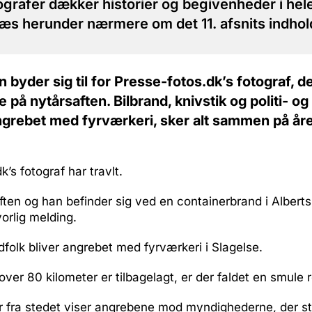
grafer dækker historier og begivenheder i he
æs herunder nærmere om det 11. afsnits indhol
en byder sig til for Presse-fotos.dk’s fotograf, 
på nytårsaften. Bilbrand, knivstik og politi- og
angrebet med fyrværkeri, sker alt sammen på åre
’s fotograf har travlt.
ften og han befinder sig ved en containerbrand i Alberts
orlig melding.
ndfolk bliver angrebet med fyrværkeri i Slagelse.
over 80 kilometer er tilbagelagt, er der faldet en smule 
er fra stedet viser angrebene mod myndighederne, der st