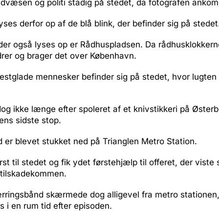
ndvæsen og politi stadig på stedet, da fotografen anko
yses derfor op af de blå blink, der befinder sig på stedet
der også lyses op er Rådhuspladsen. Da rådhusklokkerne
drer og brager det over København.
festglade mennesker befinder sig på stedet, hvor lugten 
dog ikke længe efter spoleret af et knivstikkeri på Østerb
ens sidste stop.
er blevet stukket ned på Trianglen Metro Station.
rst til stedet og fik ydet førstehjælp til offeret, der viste 
t tilskadekommen.
ærringsbånd skærmede dog alligevel fra metro stationen,
 i en rum tid efter episoden.