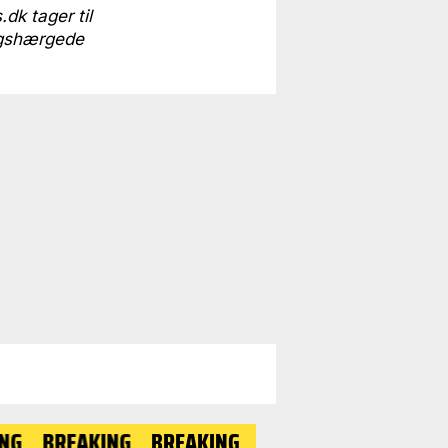
dk tager til
rigshærgede
REAKING
BREAKING
BREAKING
BREAKING