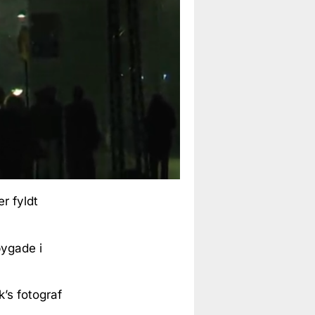
r fyldt
bygade i
’s fotograf