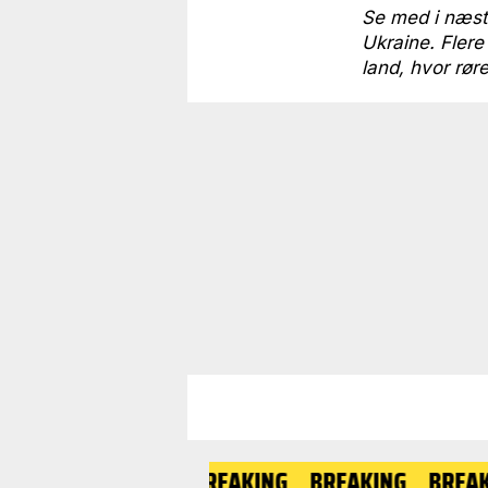
Se med i næste
Ukraine. Flere
land, hvor rør
BREAKING
BREAKING
BREAKING