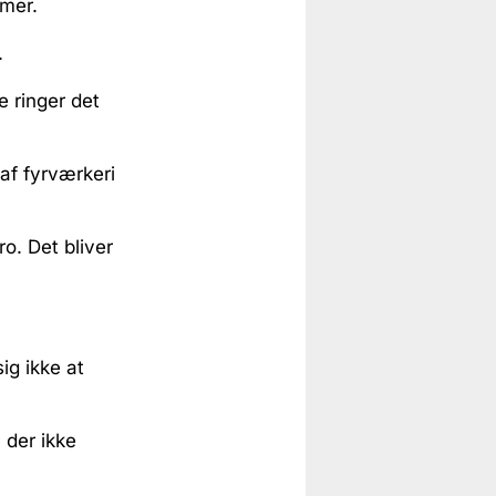
mmer.
.
 ringer det
af fyrværkeri
ro. Det bliver
sig ikke at
 der ikke