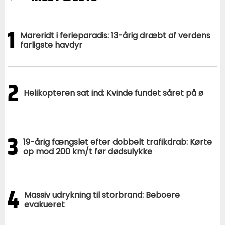
1
Mareridt i ferieparadis: 13-årig dræbt af verdens
farligste havdyr
2
Helikopteren sat ind: Kvinde fundet såret på ø
3
19-årig fængslet efter dobbelt trafikdrab: Kørte
op mod 200 km/t før dødsulykke
4
Massiv udrykning til storbrand: Beboere
evakueret