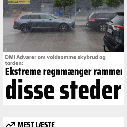
DMI Advarer om voldsomme skybrud og
torden:
Ekstreme regnmænger rammer
disse steder
MEST LÆSTE