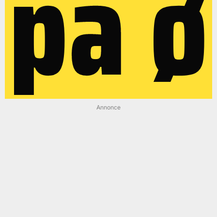
på ø
Annonce