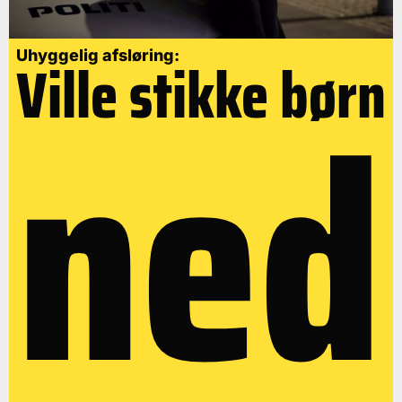
Uhyggelig afsløring:
Ville stikke børn
ned