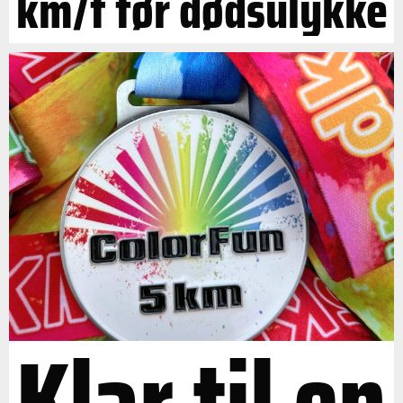
km/t før dødsulykke
Klar til en