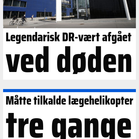
Legendarisk DR-vært afgået
ved døden
Måtte tilkalde lægehelikopter
tre gange