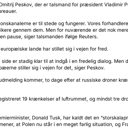
mitrij Peskov, der er talsmand for præsident Vladimir Pu
ureauer.
nskanalerne er til stede og fungerer. Vores forhandler
ikere gennem dem. Men for nuværende er det nok mere
r en pause, siger talsmanden ifølge Reuters.
t europæiske lande har stillet sig i vejen for fred.
side er stadig klar til at indgå i en fredelig dialog. Men
æerne stiller sig i vejen for det, siger Peskov.
dmelding kommer, to dage efter at russiske droner kræ
 registreret 19 krænkelser af luftrummet, og mindst tre dr
mierminister, Donald Tusk, har kaldt det en “storskalap
ener, at Polen nu står i en meget farlig situation, og Fr