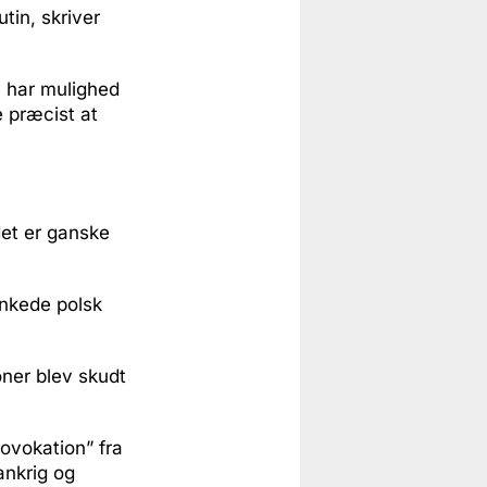
tin, skriver
e har mulighed
 præcist at
 det er ganske
nkede polsk
oner blev skudt
rovokation” fra
ankrig og