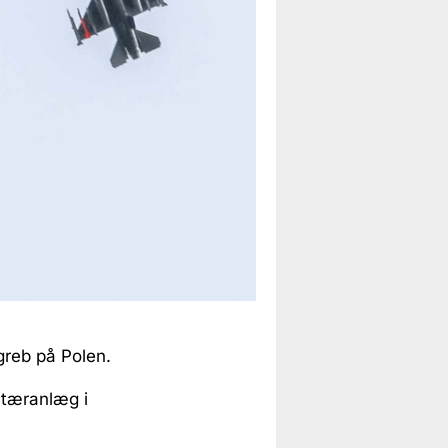
greb på Polen.
litæranlæg i