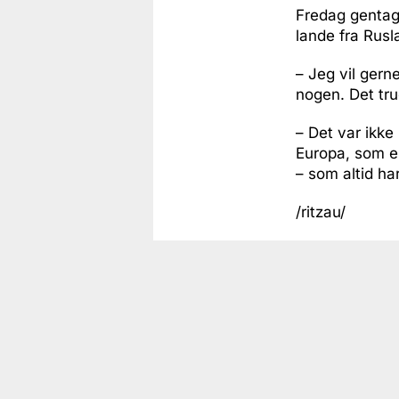
Fredag gentag
lande fra Rusl
– Jeg vil gern
nogen. Det tru
– Det var ikke
Europa, som er 
– som altid h
/ritzau/