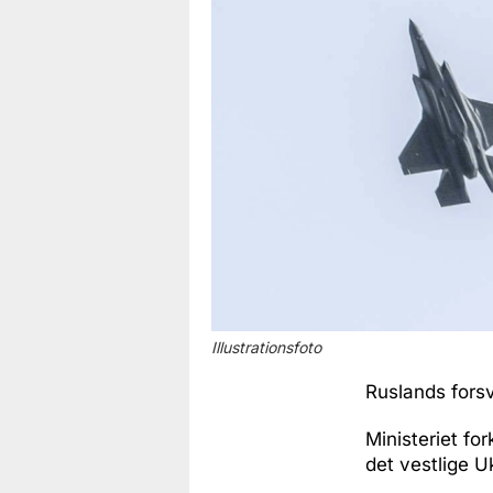
Illustrationsfoto
Ruslands forsv
Ministeriet fo
det vestlige U