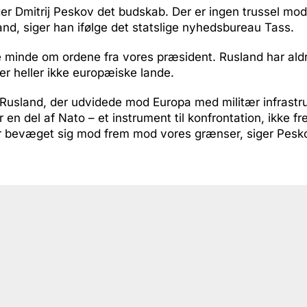
er Dmitrij Peskov det budskab. Der er ingen trussel mo
and, siger han ifølge det statslige nyhedsbureau Tass.
e minde om ordene fra vores præsident. Rusland har aldr
er heller ikke europæiske lande.
 Rusland, der udvidede mod Europa med militær infrastru
en del af Nato – et instrument til konfrontation, ikke fre
ar bevæget sig mod frem mod vores grænser, siger Pesk