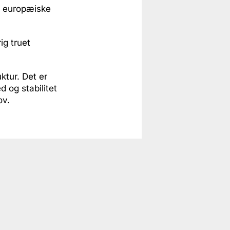
d europæiske
ig truet
ktur. Det er
d og stabilitet
ov.