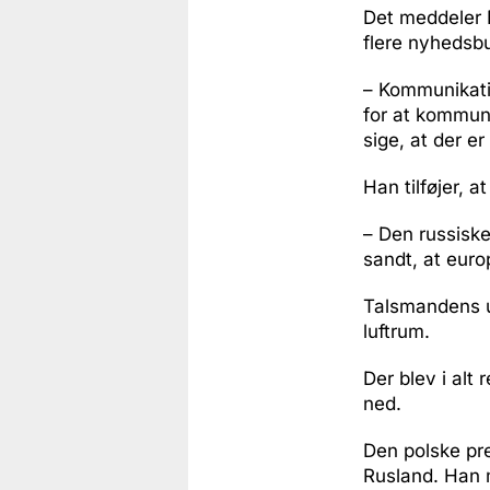
Det meddeler D
flere nyhedsb
– Kommunikatio
for at kommun
sige, at der e
Han tilføjer, a
– Den russiske 
sandt, at europ
Talsmandens u
luftrum.
Der blev i alt
ned.
Den polske pre
Rusland. Han m