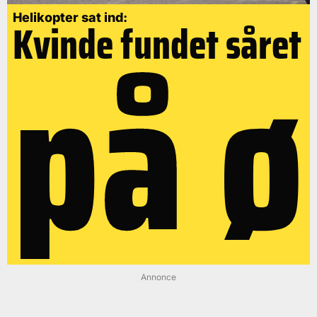
på ø
Helikopter sat ind:
Kvinde fundet såret
Annonce