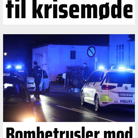
til krisemøde
Bombetrusler mod