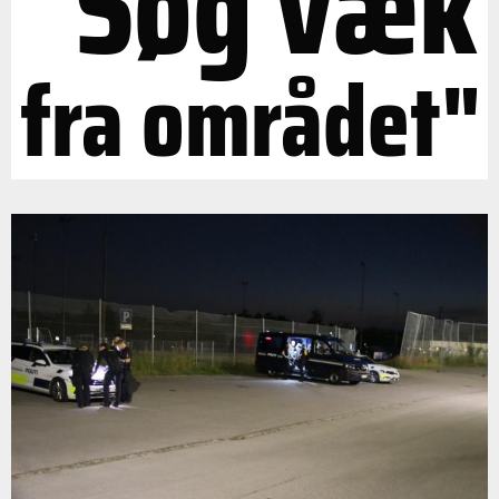
"Søg væk
fra området"