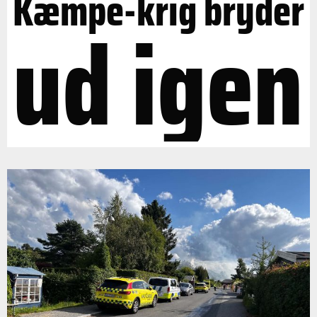
Kæmpe-krig bryder
ud igen