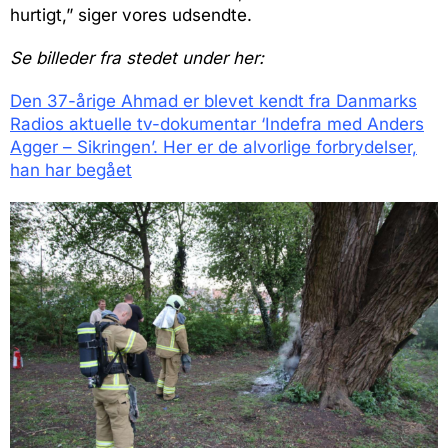
hurtigt,” siger vores udsendte.
Se billeder fra stedet under her:
Den 37-årige Ahmad er blevet kendt fra Danmarks
Radios aktuelle tv-dokumentar ‘Indefra med Anders
Agger – Sikringen’. Her er de alvorlige forbrydelser,
han har begået