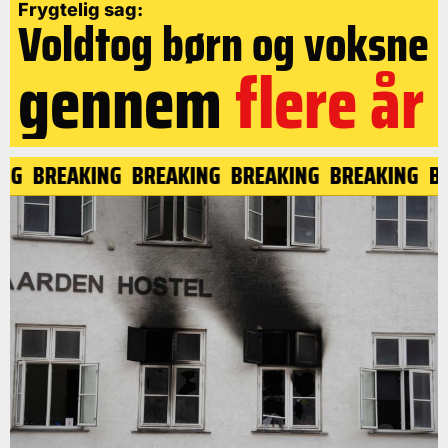
Frygtelig sag:
Voldtog børn og voksne
gennem
flere
år
ING
BREAKING
BREAKING
BREAKING
BREAKING
B