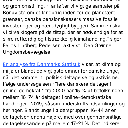
og grøn omstilling. “I år løfter vi vigtige samtaler på
Bonavista om et landbrug inden for de planetære
grænser, danske pensionskassers massive fossile
investeringer og bæredygtigt byggeri. Sammen skal
vi blive klogere på de tiltag, der er nødvendige for at
sikre retfærdig og tilstrækkelig klimahandling,” siger
Felics Lindberg Pedersen, aktivist i Den Grønne
Ungdomsbevægelse.
En analyse fra Danmarks Statistik
viser, at klima og
miljø er blandt de vigtigste emner for danske unge,
når det kommer til politisk deltagelse og aktivisme.
Ifølge undersøgelsen “Flere danskere deltager i
online-demokrati” fra 2020 har 15 % af befolkningen
mellem 16-74 år deltaget i online-demokratiske
handlinger i 2019, såsom underskriftsindsamlinger og
høringer. Blandt unge i aldersgruppen 16-44 år er
deltagelsen endnu højere, med over gennemsnitlige
deltagelsesandele på mellem 17-21 %. Det indikerer