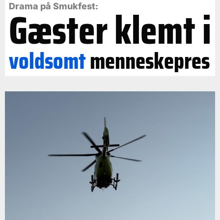
Gæster klemt i
Drama på Smukfest:
voldsomt
menneskepres