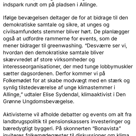
indspark rundt om på pladsen i Allinge.
Ifølge bevægelsen deltager de for at bidrage til den
demokratiske samtale og sikre, at unges og
civilsamfundets stemmer bliver hørt. De planlægger
også at udfordre rammerne for events, som de
mener bidrager til greenwashing. “Desværre ser vi,
hvordan den demokratiske samtale bliver
skævvredet af store virksomheder og
interesseorganisationer, der med tunge lobbymuskler
sætter dagsordenen. Derfor kommer vi på
Folkemødet for at skabe modvægt med en stærk og
synlig tilstedeværelse af unge klimastemmer i
Allinge,” udtaler Elise Sydendal, klimaaktivist i Den
Grønne Ungdomsbevægelse.
Aktivisterne vil afholde debatter og events om alt fra
landbrugspolitik til pensionskassers investeringer og
bæredygtigt byggeri. På skonnerten “Bonavista”
inviteres folkemødegæster til diskussioner om klima