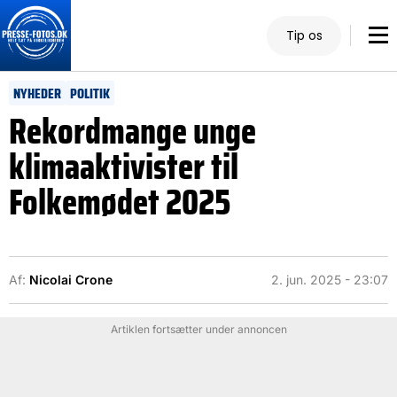
Tip os
NYHEDER
POLITIK
Rekordmange unge
klimaaktivister til
Folkemødet 2025
Af:
Nicolai Crone
2. jun. 2025 - 23:07
Artiklen fortsætter under annoncen