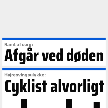
Ramt af sorg:
Afgår ved døden
Cyklist alvorligt
Højresvingsulykke: