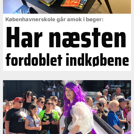
Har næsten
Københavnerskole går amok i bøger:
fordoblet indkøbene