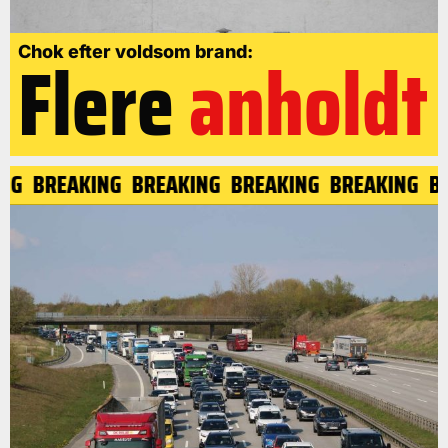
Flere
anholdt
Chok efter voldsom brand:
ING
BREAKING
BREAKING
BREAKING
BREAKING
B