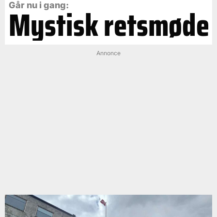
Går nu i gang:
Mystisk retsmøde
Annonce