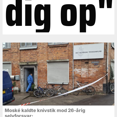
dig op"
Moské kaldte knivstik mod 26-årig
selvforsvar: