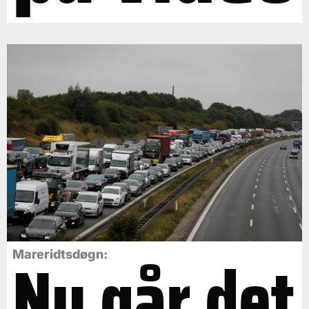
Nu går det
Mareridtsdøgn: