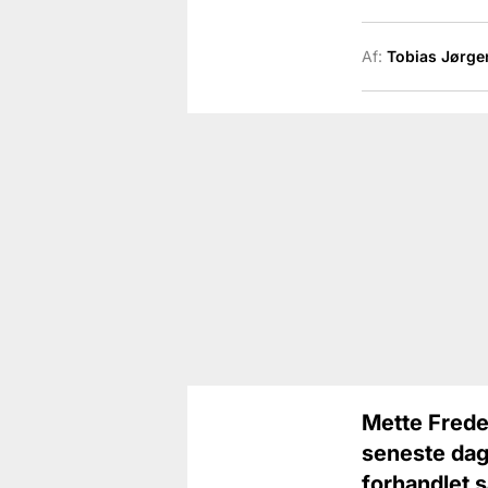
Af:
Tobias Jørge
Mette Frede
seneste dage
forhandlet s