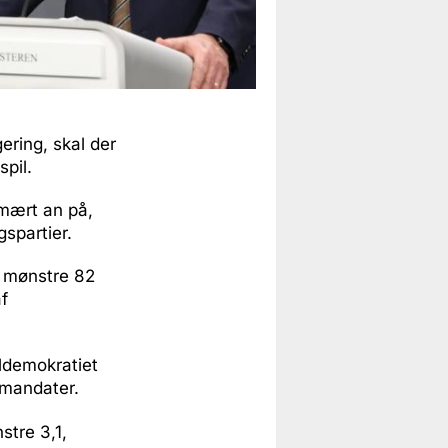
gering, skal der
spil.
imært an på,
spartier.
 mønstre 82
af
aldemokratiet
s mandater.
stre 3,1,