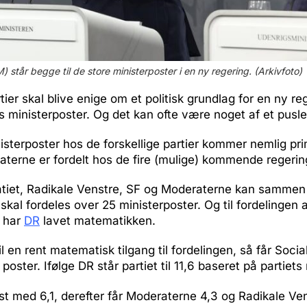
 står begge til de store ministerposter i en ny regering. (Arkivfoto)
ier skal blive enige om et politisk grundlag for en ny re
s ministerposter. Og det kan ofte være noget af et pusle
nisterposter hos de forskellige partier kommer nemlig pr
erne er fordelt hos de fire (mulige) kommende regering
tiet, Radikale Venstre, SF og Moderaterne kan sammen
skal fordeles over 25 ministerposter. Og til fordelingen 
r har
DR
lavet matematikken.
il en rent matematisk tilgang til fordelingen, så får Soci
 poster. Ifølge DR står partiet til 11,6 baseret på partiet
st med 6,1, derefter får Moderaterne 4,3 og Radikale Ven