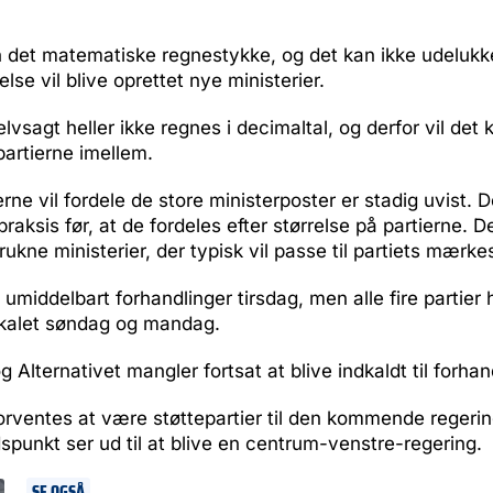
n det matematiske regnestykke, og det kan ikke udelukk
lse vil blive oprettet nye ministerier.
elvsagt heller ikke regnes i decimaltal, og derfor vil det
partierne imellem.
rne vil fordele de store ministerposter er stadig uvist. 
aksis før, at de fordeles efter størrelse på partierne. De
rukne ministerier, der typisk vil passe til partiets mærke
 umiddelbart forhandlinger tirsdag, men alle fire partier 
okalet søndag og mandag.
 Alternativet mangler fortsat at blive indkaldt til forhan
forventes at være støttepartier til den kommende regerin
punkt ser ud til at blive en centrum-venstre-regering.
SE OGSÅ