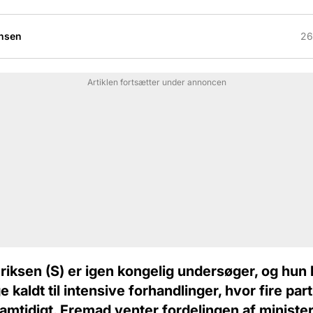
nsen
26
Artiklen fortsætter under annoncen
riksen (S) er igen kongelig undersøger, og hun 
 kaldt til intensive forhandlinger, hvor fire part
amtidigt. Fremad venter fordelingen af minister