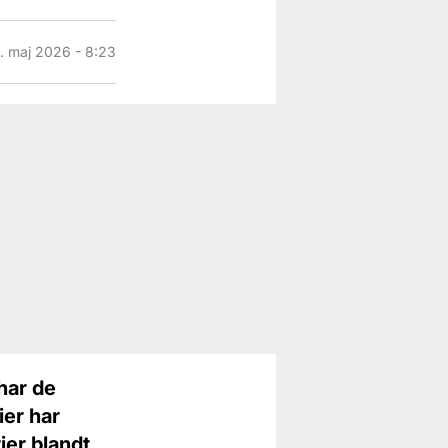
. maj 2026 - 8:23
har de
ier har
ier blandt