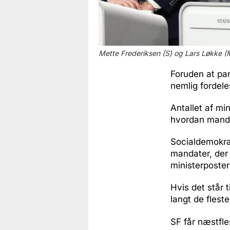
Mette Frederiksen (S) og Lars Løkke (M)
Foruden at part
nemlig fordele
Antallet af mi
hvordan mandat
Socialdemokra
mandater, der 
ministerposte
Hvis det står t
langt de fleste
SF får næstfle