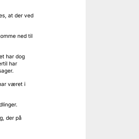
es, at der ved
 komme ned til
Det har dog
rtil har
sager.
har været i
dlinger.
g, der på