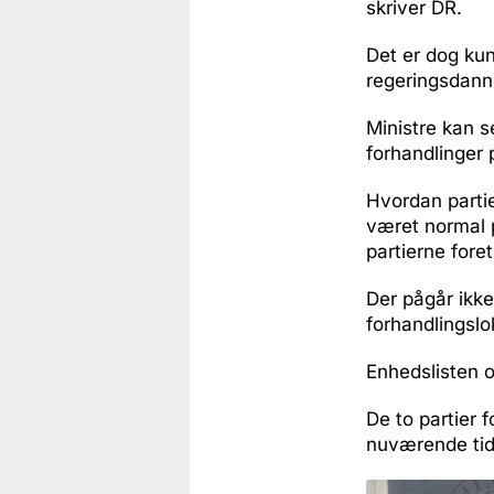
skriver DR.
Det er dog ku
regeringsdanne
Ministre kan s
forhandlinger 
Hvordan partie
været normal pr
partierne foret
Der pågår ikke
forhandlingsl
Enhedslisten og
De to partier 
nuværende tids