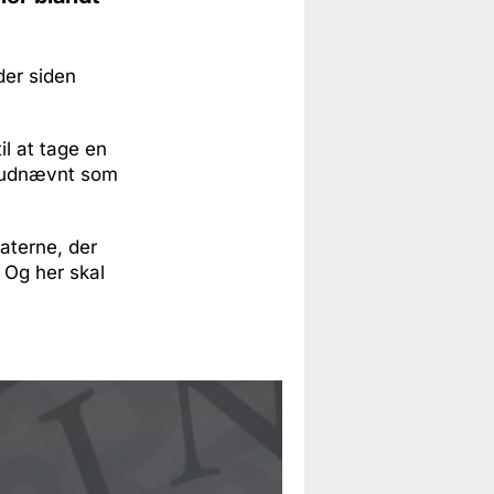
der siden
il at tage en
ev udnævnt som
aterne, der
 Og her skal