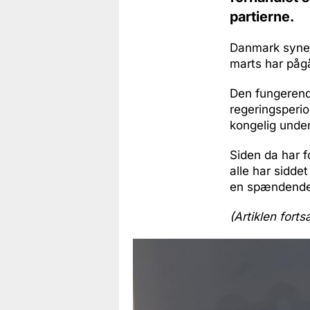
partierne.
Danmark synes
marts har pågå
Den fungerende
regeringsperio
kongelig unde
Siden da har 
alle har sidd
en spændende 
(Artiklen forts