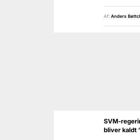
Af:
Anders Bøttc
SVM-regerin
bliver kaldt