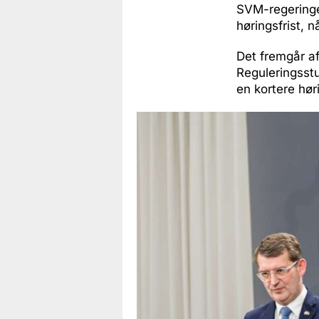
SVM-regeringen
høringsfrist, 
Det fremgår af
Reguleringsstu
en kortere høri