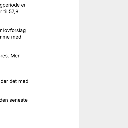
lgperiode er
 til 57,8
r lovforslag
komme med
ores. Men
under det med
i den seneste