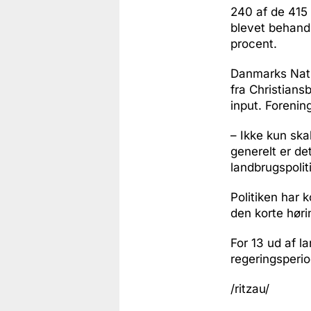
240 af de 415 
blevet behandl
procent.
Danmarks Natur
fra Christians
input. Forenin
– Ikke kun ska
generelt er de
landbrugspolit
Politiken har 
den korte hørin
For 13 ud af l
regeringsperio
/ritzau/