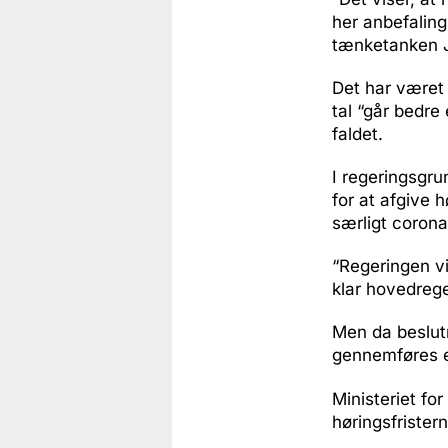
her anbefaling 
tænketanken 
Det har været 
tal “går bedre 
faldet.
I regeringsgru
for at afgive h
særligt corona
“Regeringen vi
klar hovedrege
Men da beslutn
gennemføres e
Ministeriet fo
høringsfristern