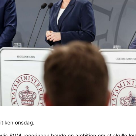
litiken onsdag.
 hvis SVM-regeringen havde en ambition om at skulle lev