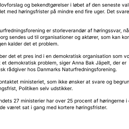
lovforslag og bekendtgørelser i løbet af den seneste va
et med høringsfrister på mindre end fire uger. Det svarer
fredningsforening er storleverandør af høringssvar, nå
borg sendes ud til organisationer og aktører, som kan 
gen kalder det et problem.
ber det et pres ind i en demokratisk organisation som v
t et demokratisk problem, siger Anna Bak Jäpelt, der er
isk rådgiver hos Danmarks Naturfredningsforening.
kontaktet ministeriet, som ikke ønsker at svare og begr
gsfrist, Politiken selv udstikker.
andets 27 ministerier har over 25 procent af høringerne 
de været sat i gang med kortere høringsfrister.