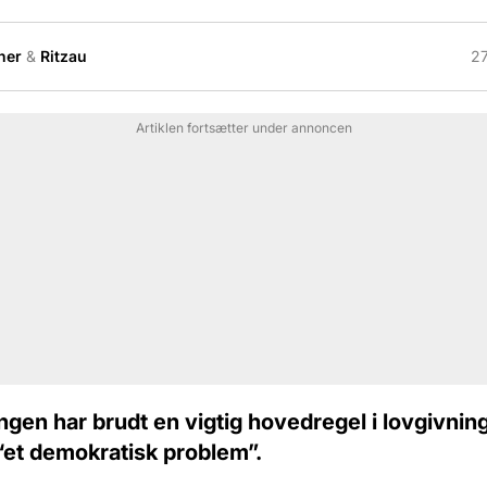
her
&
Ritzau
27
Artiklen fortsætter under annoncen
gen har brudt en vigtig hovedregel i lovgivnin
 “et demokratisk problem”.