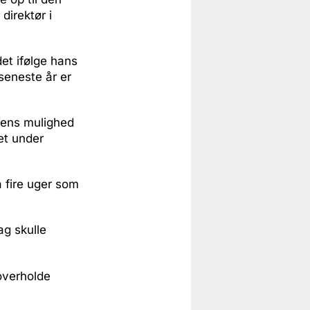
direktør i
et ifølge hans
 seneste år er
edens mulighed
det under
å fire uger som
ag skulle
 overholde