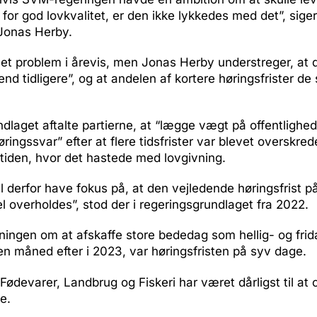
for god lovkvalitet, er den ikke lykkedes med det”, siger 
Jonas Herby.
et problem i årevis, men Jonas Herby understreger, at d
end tidligere”, og at andelen af kortere høringsfrister de
ndlaget aftalte partierne, at “lægge vægt på offentligh
øringssvar” efter at flere tidsfrister var blevet overskre
tiden, hvor det hastede med lovgivning.
l derfor have fokus på, at den vejledende høringsfrist p
l overholdes”, stod der i regeringsgrundlaget fra 2022.
ingen om at afskaffe store bededag som hellig- og frid
n måned efter i 2023, var høringsfristen på syv dage.
r Fødevarer, Landbrug og Fiskeri har været dårligst til at
e.