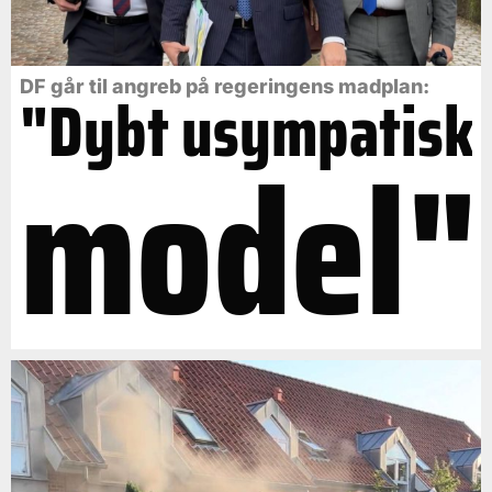
DF går til angreb på regeringens madplan:
"Dybt usympatisk
model"