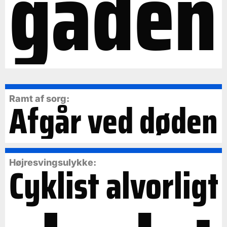
gaden
Ramt af sorg:
Afgår ved døden
Cyklist alvorligt
Højresvingsulykke: