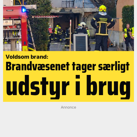
Voldsom brand:
Brandvæsenet tager særligt
udstyr i brug
Annonce