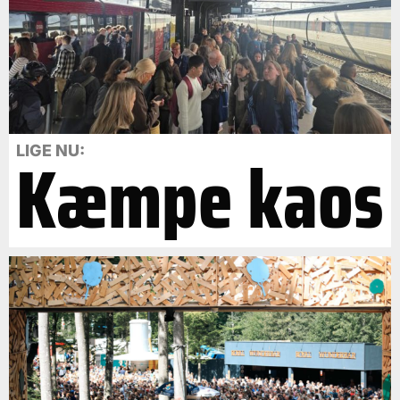
Kæmpe kaos
LIGE NU: