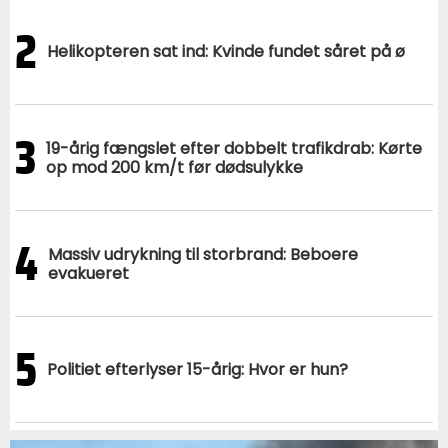
2
Helikopteren sat ind: Kvinde fundet såret på ø
3
19-årig fængslet efter dobbelt trafikdrab: Kørte
op mod 200 km/t før dødsulykke
4
Massiv udrykning til storbrand: Beboere
evakueret
5
Politiet efterlyser 15-årig: Hvor er hun?