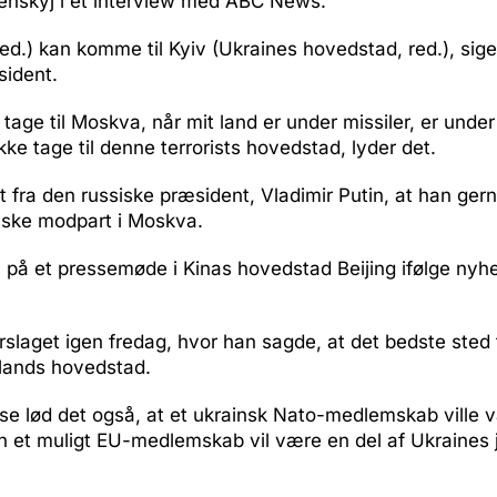
lenskyj i et interview med ABC News.
red.) kan komme til Kyiv (Ukraines hovedstad, red.), sig
sident.
 tage til Moskva, når mit land er under missiler, er unde
kke tage til denne terrorists hovedstad, lyder det.
 fra den russiske præsident, Vladimir Putin, at han ger
nske modpart i Moskva.
 på et pressemøde i Kinas hovedstad Beijing ifølge ny
slaget igen fredag, hvor han sagde, at det bedste sted 
slands hovedstad.
lse lød det også, at et ukrainsk Nato-medlemskab ville 
 et muligt EU-medlemskab vil være en del af Ukraines j