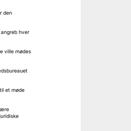
er den
r angreb hver
ne ville mødes
hedsbureauet
til et møde
være
uridiske