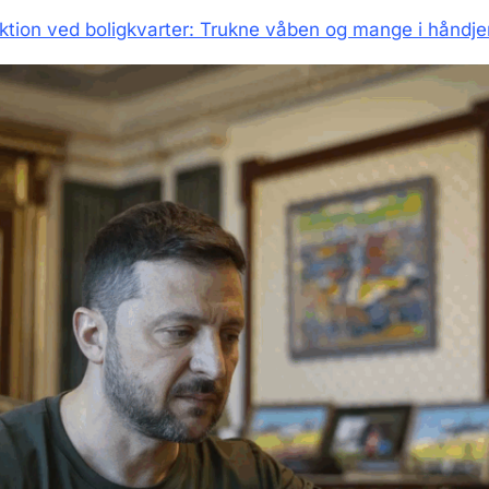
ktion ved boligkvarter: Trukne våben og mange i håndje