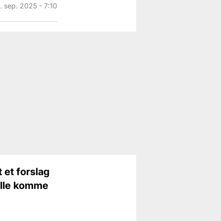
. sep. 2025 - 7:10
 et forslag
kulle komme