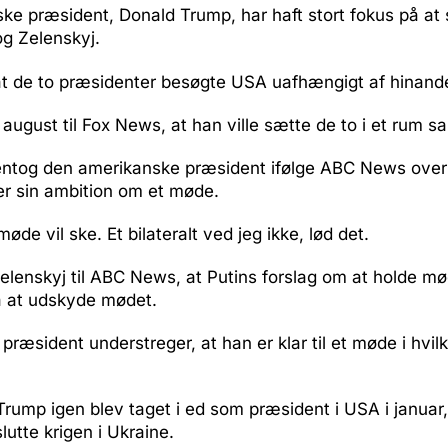
e præsident, Donald Trump, har haft stort fokus på at 
og Zelenskyj.
 at de to præsidenter besøgte USA uafhængigt af hinand
august til Fox News, at han ville sætte de to i et rum 
gentog den amerikanske præsident ifølge ABC News over
er sin ambition om et møde.
 møde vil ske. Et bilateralt ved jeg ikke, lød det.
elenskyj til ABC News, at Putins forslag om at holde mø
å at udskyde mødet.
præsident understreger, at han er klar til et møde i hvil
rump igen blev taget i ed som præsident i USA i januar,
lutte krigen i Ukraine.