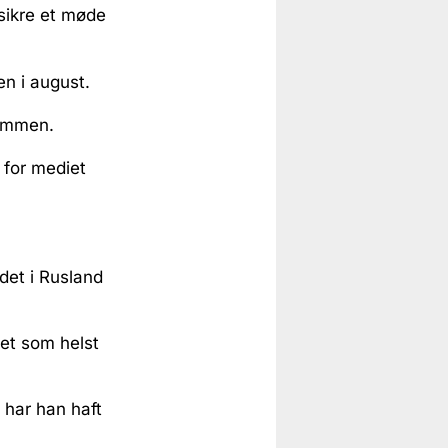
sikre et møde
en i august.
sammen.
 for mediet
det i Rusland
ket som helst
 har han haft