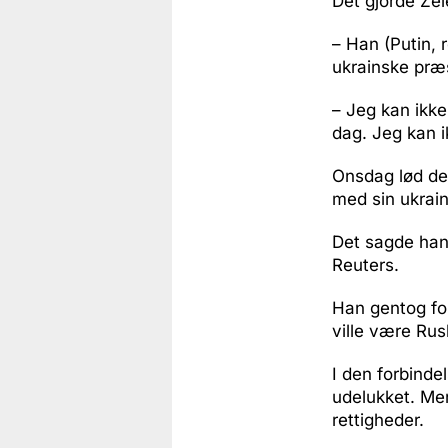
Det gjorde Ze
– Han (Putin, 
ukrainske præ
– Jeg kan ikke
dag. Jeg kan i
Onsdag lød det
med sin ukrai
Det sagde han
Reuters.
Han gentog for
ville være Ru
I den forbinde
udelukket. Men
rettigheder.