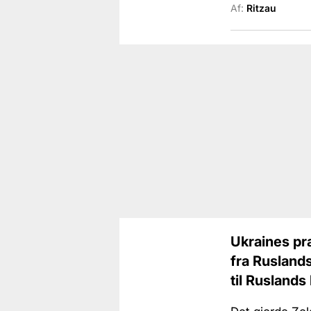
Af:
Ritzau
Ukraines præ
fra Rusland
til Rusland