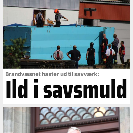
Ild i savsmuld
Brandvæsnet haster ud til savværk: