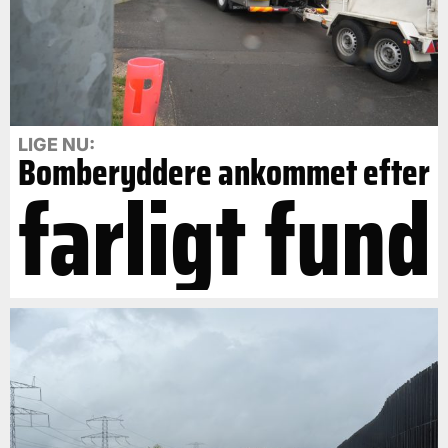
LIGE NU:
Bomberyddere ankommet efter
farligt fund