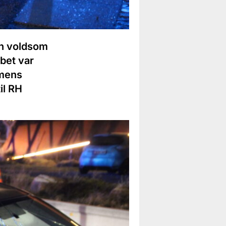
en voldsom
bet var
 mens
il RH