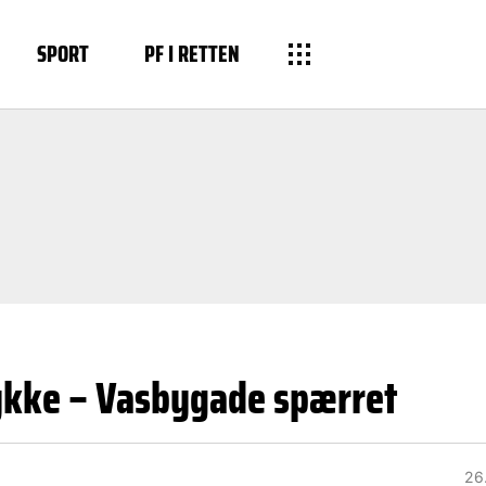
SPORT
PF I RETTEN
ykke – Vasbygade spærret
26.