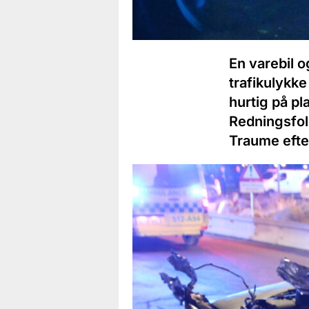
En varebil 
trafikulykk
hurtig på p
Redningsfolk
Traume efte