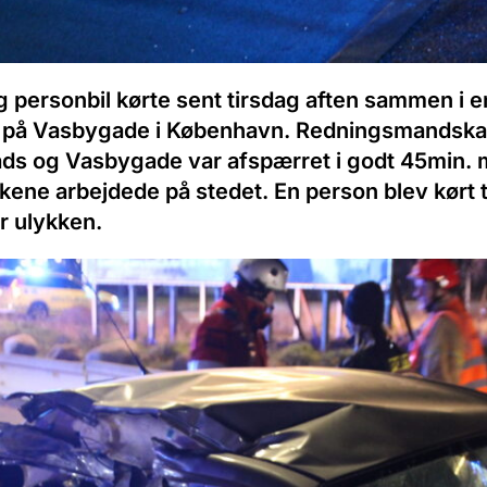
og personbil kørte sent tirsdag aften sammen i 
e på Vasbygade i København. Redningsmandska
lads og Vasbygade var afspærret i godt 45min.
ene arbejdede på stedet. En person blev kørt t
r ulykken.