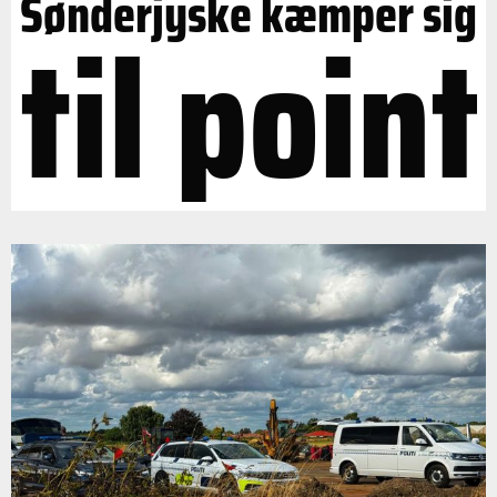
Sønderjyske kæmper sig
til point