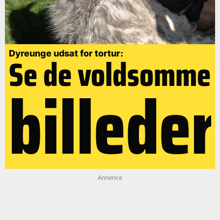
Dyreunge udsat for tortur:
Se de voldsomme
billeder
Annonce