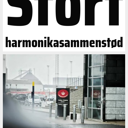
Stort
harmonikasammenstød