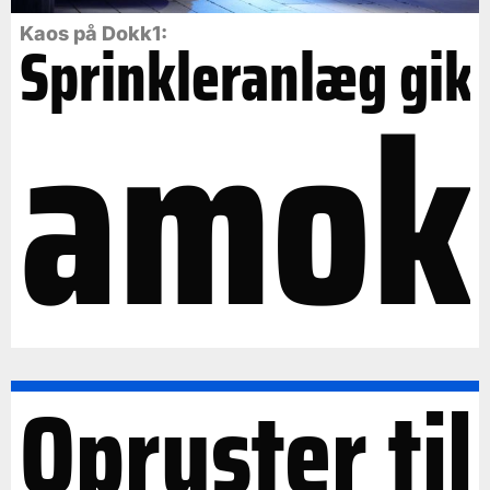
Kaos på Dokk1:
Sprinkleranlæg gik
amok
Opruster til