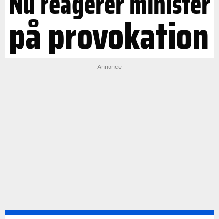
Nu reagerer minister
på provokation
Annonce