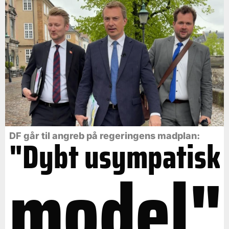
DF går til angreb på regeringens madplan:
"Dybt usympatisk
model"