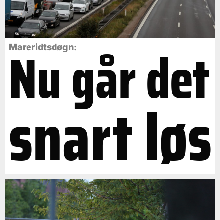
Nu går det
Mareridtsdøgn:
snart løs