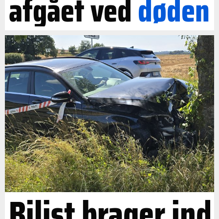
afgået ved
døden
Bilist brager ind