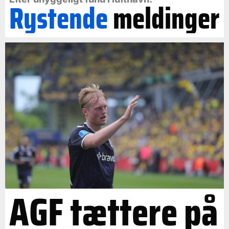
Rystende
meldinger
AGF tættere på