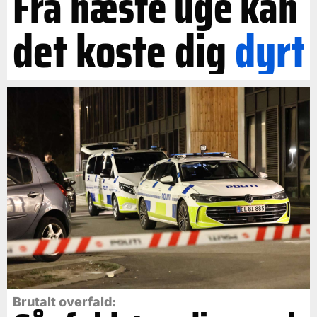
Fra næste uge kan
det koste dig
dyrt
Brutalt overfald: