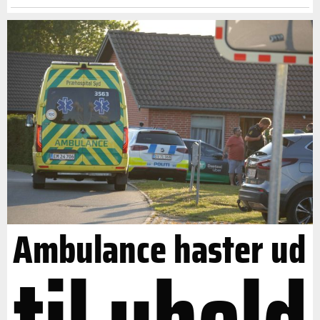
Ambulance haster ud
til uheld