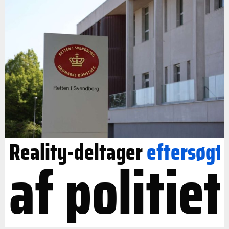
Reality-deltager
eftersøgt
af politiet