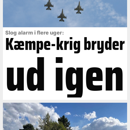
Slog alarm i flere uger:
Kæmpe-krig bryder
ud igen