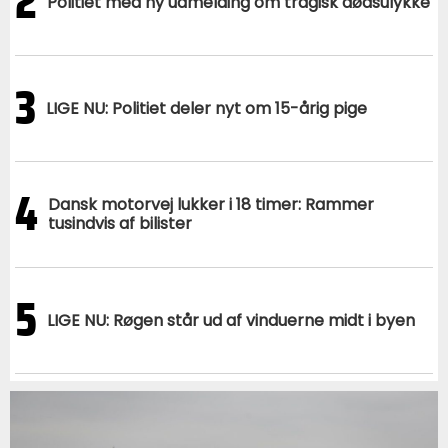
2
Politiet med ny udmelding om tragisk dødsulykke
3
LIGE NU: Politiet deler nyt om 15-årig pige
4
Dansk motorvej lukker i 18 timer: Rammer
tusindvis af bilister
5
LIGE NU: Røgen står ud af vinduerne midt i byen