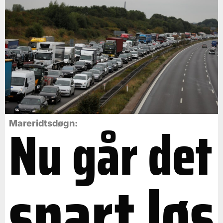
Nu går det
Mareridtsdøgn:
snart løs