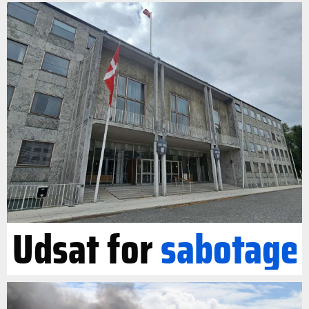
Udsat for
sabotage