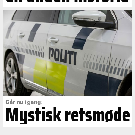
Går nu i gang:
Mystisk retsmøde