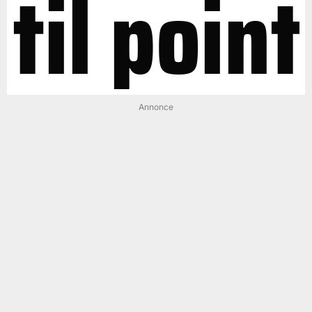
til point
Annonce