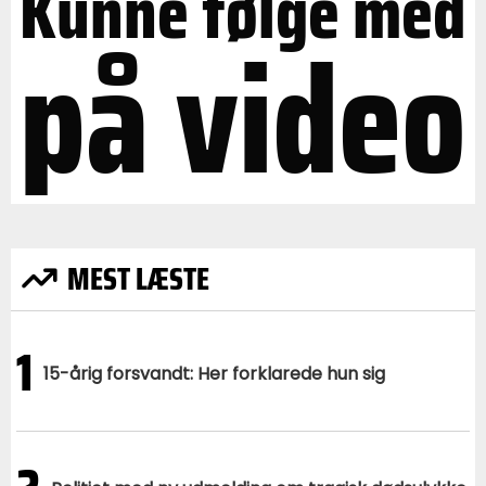
Kunne følge med
på video
MEST LÆSTE
1
15-årig forsvandt: Her forklarede hun sig