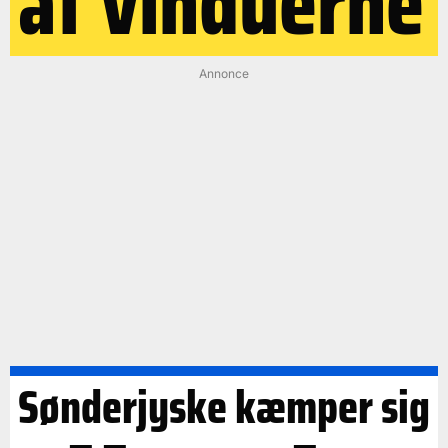
af vinduerne
Annonce
Sønderjyske kæmper sig