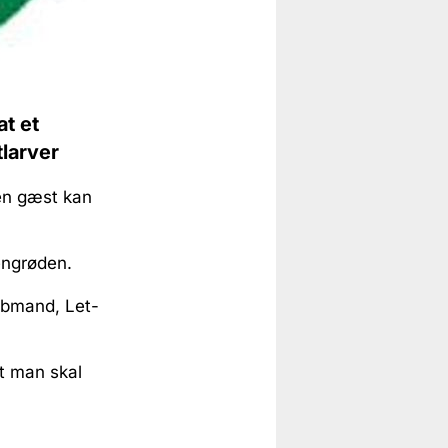
t et
tlarver
en gæst kan
sengrøden.
Købmand, Let-
t man skal