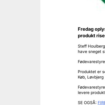
Fredag oply
produkt rise
Steff Houlber
have sneget si
Fødevarestyrel
Produktet er s
Køb, Løvbjerg
Fødevarestyrel
levere produkt
SE OGSÅ:
FIR