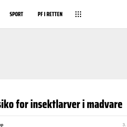
SPORT
PF I RETTEN
siko for insektlarver i madvare
up
3.