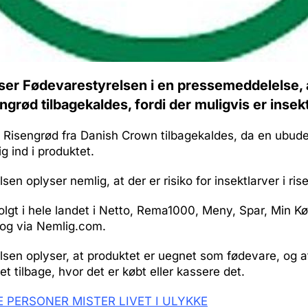
ser Fødevarestyrelsen i en pressemeddelelse, a
ngrød tilbagekaldes, fordi der muligvis er insek
g Risengrød fra Danish Crown tilbagekaldes, da en ubud
g ind i produktet.
sen oplyser nemlig, at der er risiko for insektlarver i ri
olgt i hele landet i Netto, Rema1000, Meny, Spar, Min 
 og via Nemlig.com.
sen oplyser, at produktet er uegnet som fødevare, og a
et tilbage, hvor det er købt eller kassere det.
E PERSONER MISTER LIVET I ULYKKE