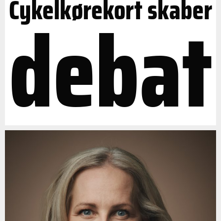
Cykelkørekort skaber
debat