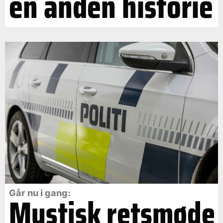
en anden historie
Går nu i gang:
Mystisk retsmøde