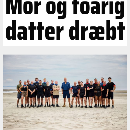
Mor og toårig
datter dræbt