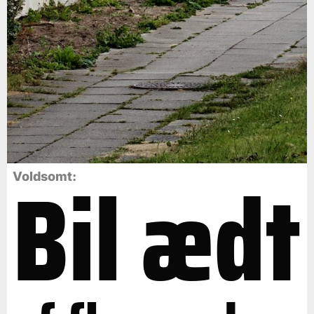
Bil ædt
Voldsomt: