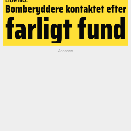
LIGE NU:
Bomberyddere kontaktet efter
farligt fund
Annonce