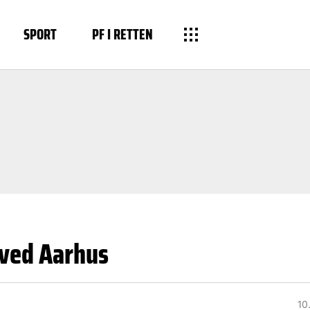
SPORT
PF I RETTEN
 ved Aarhus
10