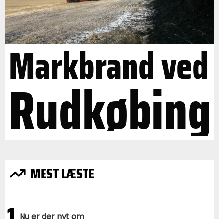
Markbrand ved
Rudkøbing
MEST LÆSTE
1
Nu er der nyt om