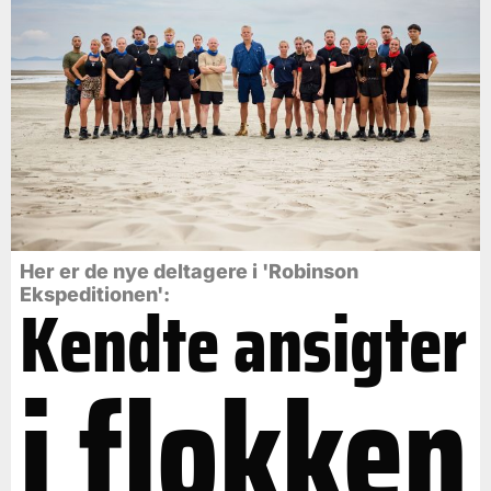
Her er de nye deltagere i 'Robinson
Ekspeditionen':
Kendte ansigter
i flokken