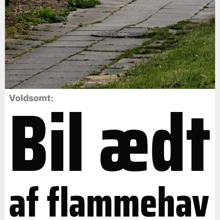
Bil ædt
Voldsomt:
af flammehav