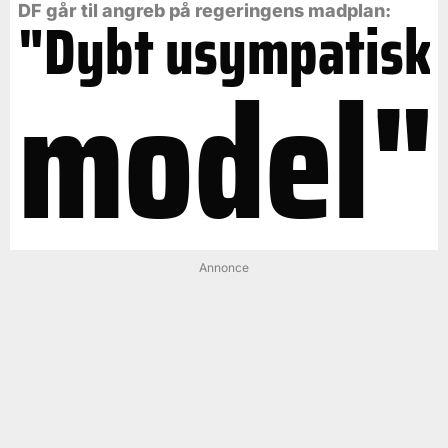
DF går til angreb på regeringens madplan:
"Dybt usympatisk
model"
Annonce