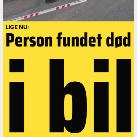
i bil
LIGE NU:
Person fundet død