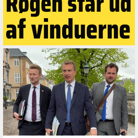
Røgen står ud
af vinduerne