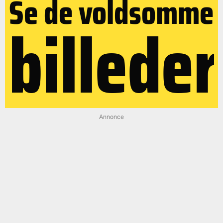
Se de voldsomme
billeder
Annonce