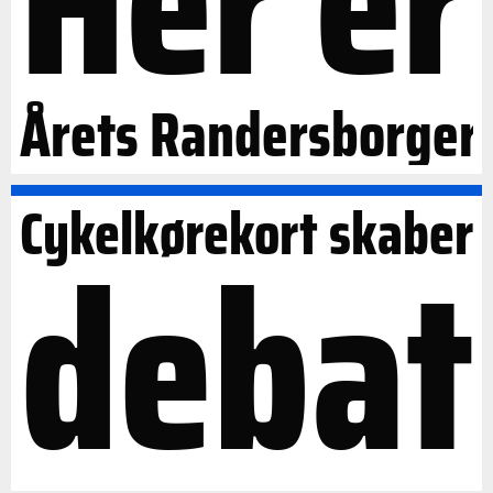
Her er
Årets Randersborger
Cykelkørekort skaber
debat