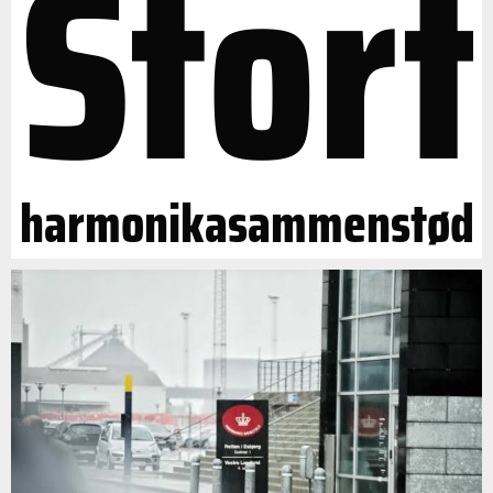
Stort
harmonikasammenstød