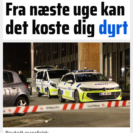
Fra næste uge kan
det koste dig
dyrt
Brutalt overfald: