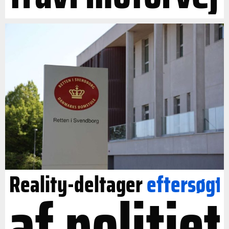
Reality-deltager
eftersøgt
af politiet