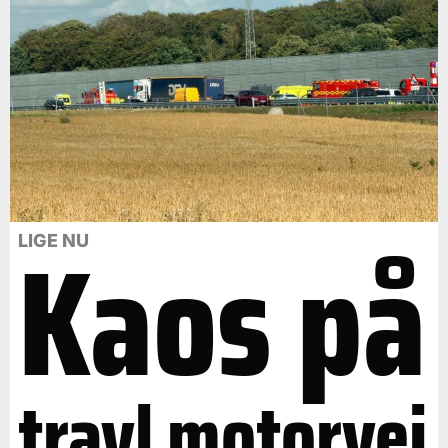
Kaos på
LIGE NU
travl motorvej