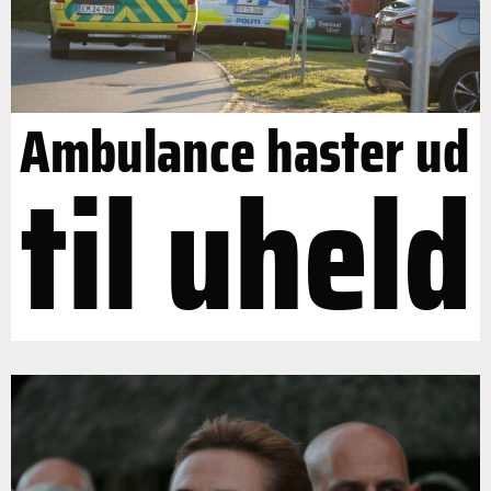
Ambulance haster ud
til uheld