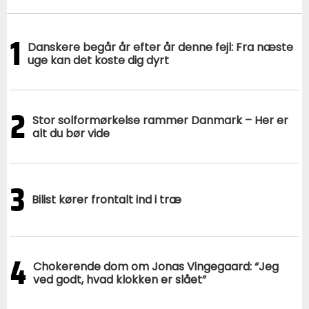
1
Danskere begår år efter år denne fejl: Fra næste
uge kan det koste dig dyrt
2
Stor solformørkelse rammer Danmark – Her er
alt du bør vide
3
Bilist kører frontalt ind i træ
4
Chokerende dom om Jonas Vingegaard: “Jeg
ved godt, hvad klokken er slået”