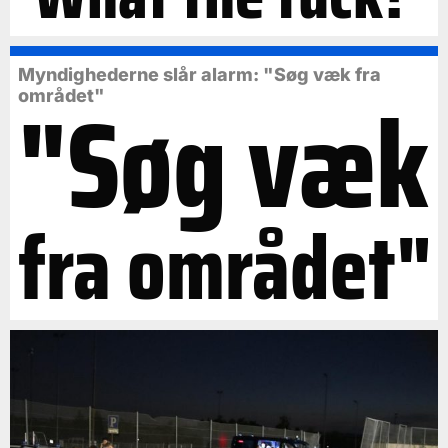
Myndighederne slår alarm: "Søg væk fra
"Søg væk
området"
fra området"