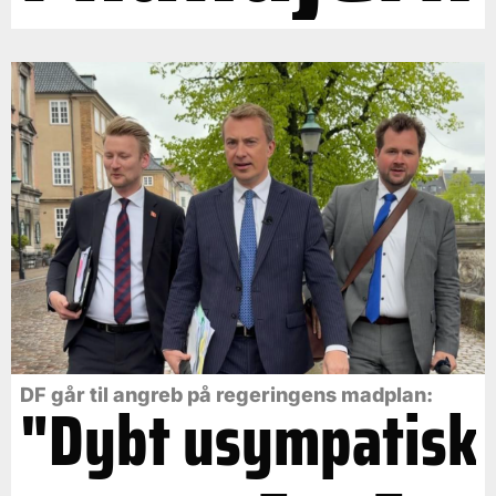
DF går til angreb på regeringens madplan:
"Dybt usympatisk