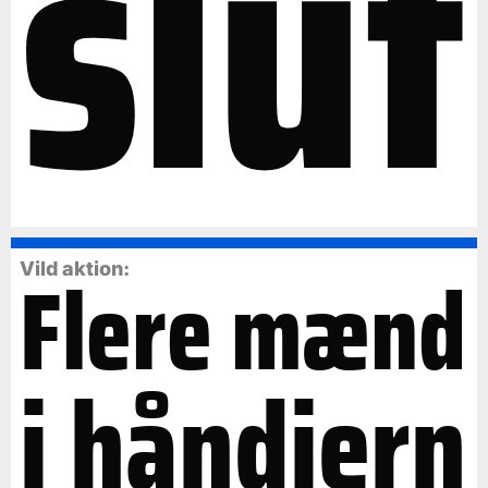
slut
Flere mænd
Vild aktion:
i håndjern