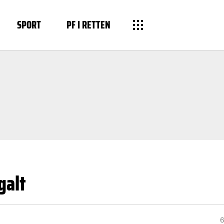
SPORT
PF I RETTEN
galt
6