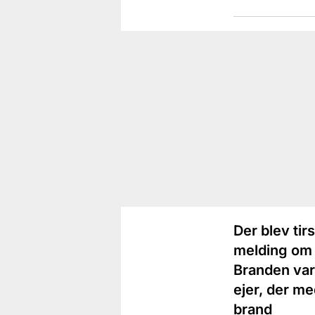
Der blev tir
melding om i
Branden var
ejer, der m
brand