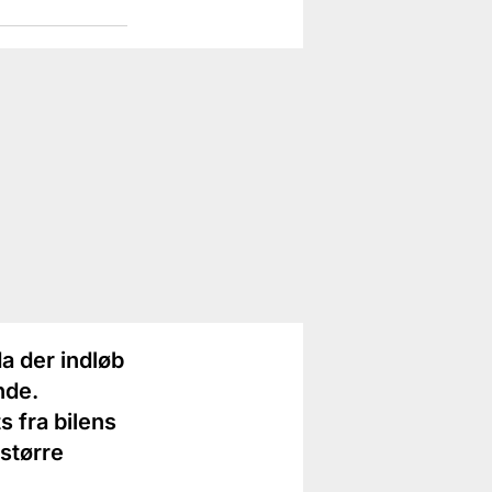
a der indløb
nde.
 fra bilens
større