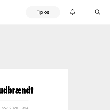
Tip os
r udbrændt
. nov. 2020 - 9:14