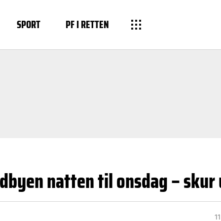
SPORT
PF I RETTEN
ødbyen natten til onsdag – sku
11