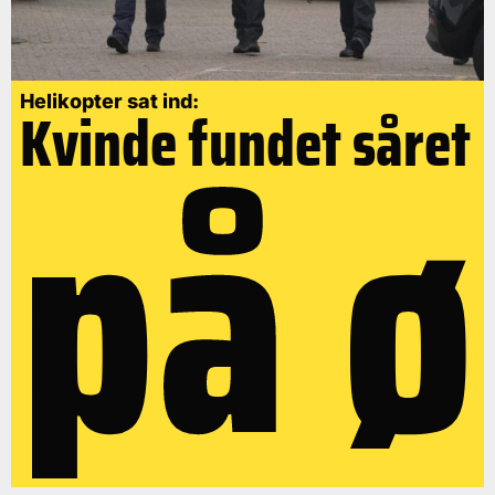
på ø
Helikopter sat ind:
Kvinde fundet såret