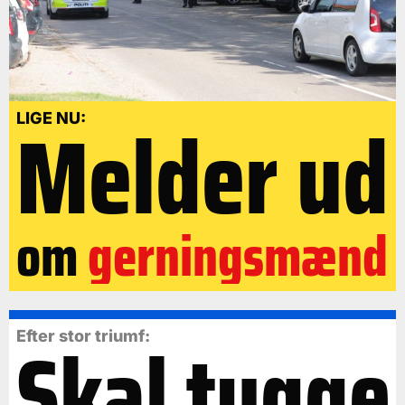
Melder ud
LIGE NU:
om
gerningsmænd
Skal tygge
Efter stor triumf: