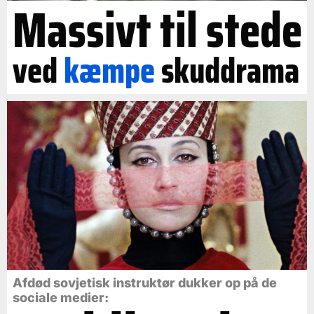
Massivt til stede
ved
kæmpe
skuddrama
Afdød sovjetisk instruktør dukker op på de
sociale medier: