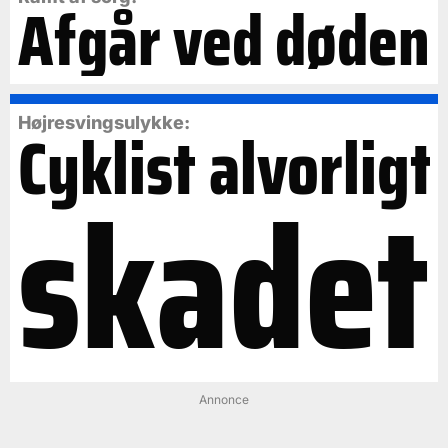
Afgår ved døden
Cyklist alvorligt
Højresvingsulykke:
skadet
Annonce