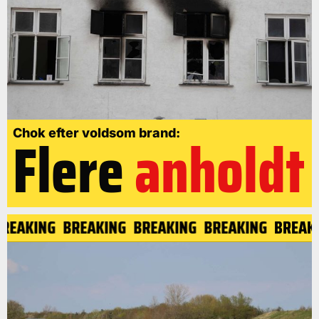
Flere
anholdt
Chok efter voldsom brand:
BREAKING
BREAKING
BREAKING
BREAKING
BREAK