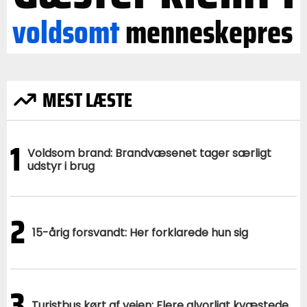
voldsomt
menneskepres
MEST LÆSTE
1
Voldsom brand: Brandvæsenet tager særligt
udstyr i brug
2
15-årig forsvandt: Her forklarede hun sig
3
Turistbus kørt af vejen: Flere alvorligt kvæstede