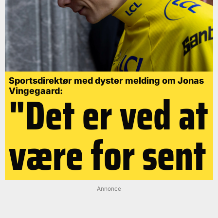
Sportsdirektør med dyster melding om Jonas
"Det er ved at
Vingegaard:
være for sent
Annonce