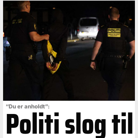
Politi slog til
“Du er anholdt”: