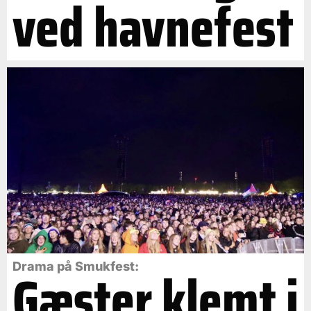
ved havnefest
Gæster klemt i
Drama på Smukfest: