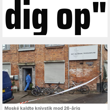
dig op"
Moské kaldte knivstik mod 26-årig