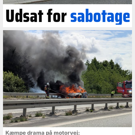
Udsat for
sabotage
Kæmpe drama på motorvej: