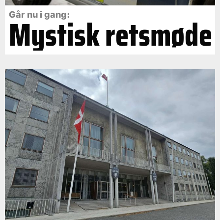
Går nu i gang:
Mystisk retsmøde