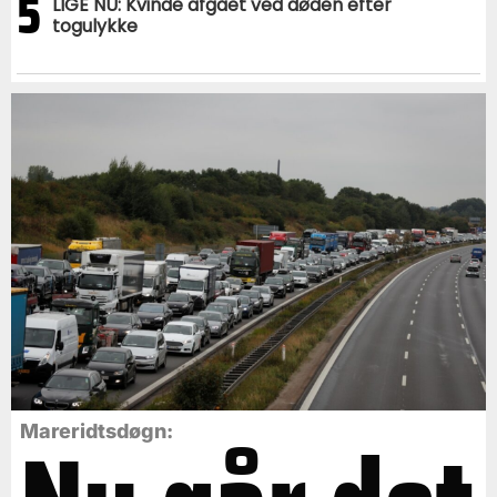
5
LIGE NU: Kvinde afgået ved døden efter
togulykke
Mareridtsdøgn: