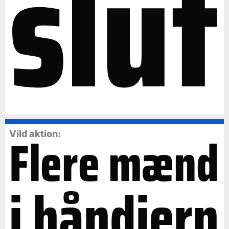
slut
Flere mænd
Vild aktion:
i håndjern