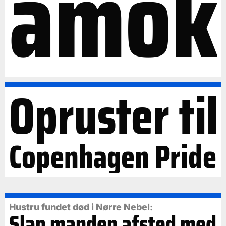
amok
Opruster til
Copenhagen Pride
Hustru fundet død i Nørre Nebel:
Slap manden afsted med