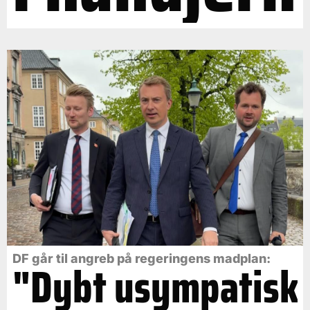
DF går til angreb på regeringens madplan:
"Dybt usympatisk