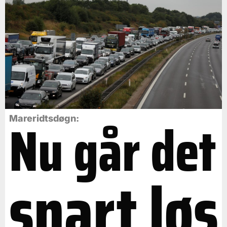
Nu går det
Mareridtsdøgn:
snart løs