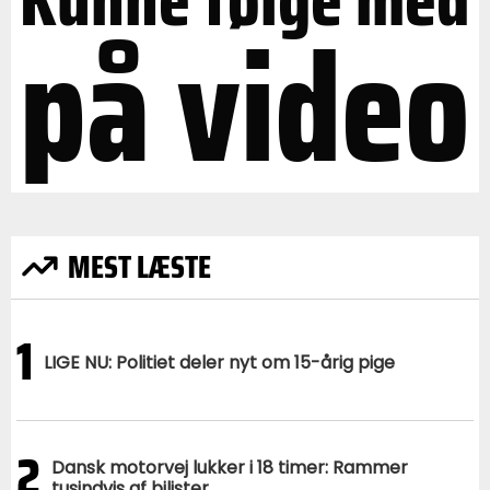
på video
MEST LÆSTE
1
LIGE NU: Politiet deler nyt om 15-årig pige
2
Dansk motorvej lukker i 18 timer: Rammer
tusindvis af bilister