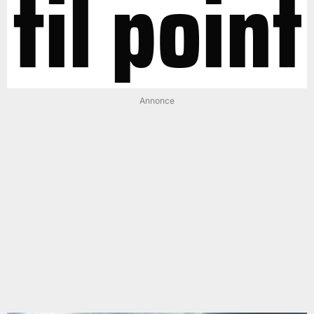
til point
Annonce