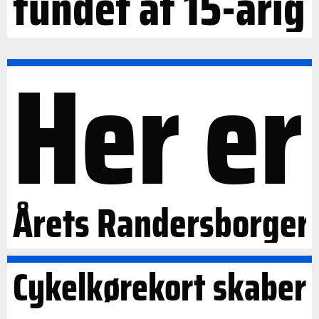
fundet af 15-årig
Her er
Årets Randersborger
Cykelkørekort skaber