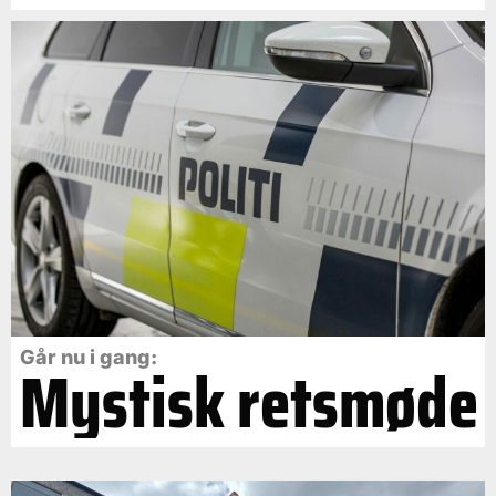
Går nu i gang:
Mystisk retsmøde