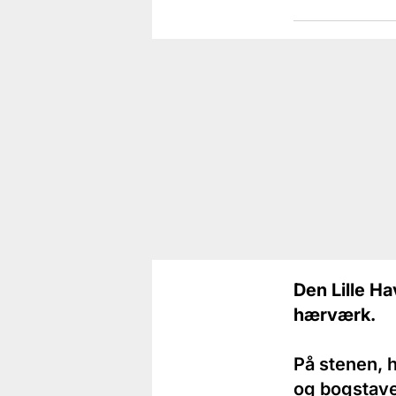
Den Lille Ha
hærværk.
På stenen, h
og bogstave