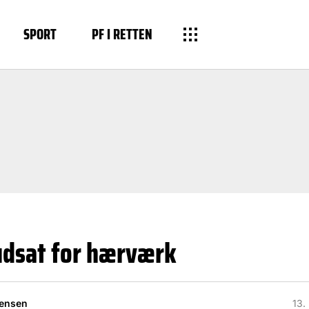
SPORT
PF I RETTEN
 udsat for hærværk
rensen
13.