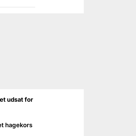
et udsat for
net hagekors