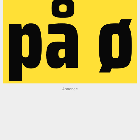
på ø
Annonce