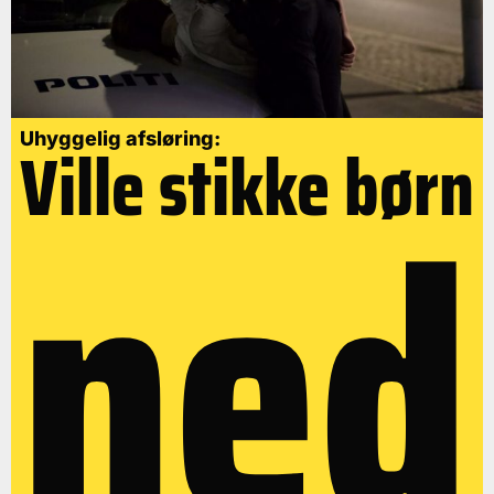
Uhyggelig afsløring:
Ville stikke børn
ned