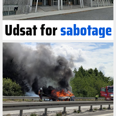
Udsat for
sabotage