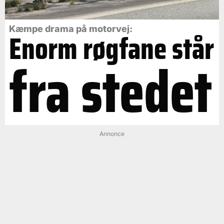
Kæmpe drama på motorvej:
Enorm røgfane står
fra stedet
Annonce