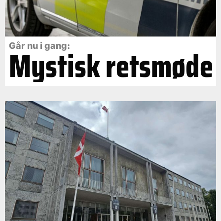
Går nu i gang:
Mystisk retsmøde