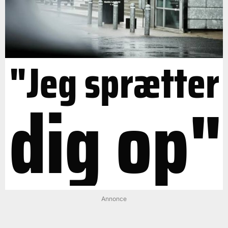
"Jeg sprætter
dig op"
Annonce