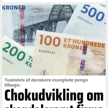
Tusindvis af danskere manglede penge
tilbage:
Chokudvikling om