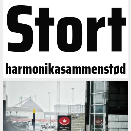
Stort
harmonikasammenstød