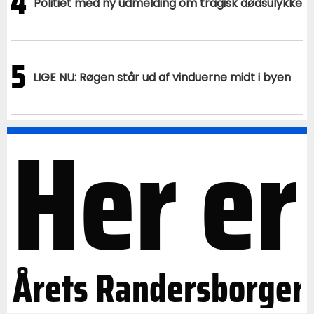
4
Politiet med ny udmelding om tragisk dødsulykke
5
LIGE NU: Røgen står ud af vinduerne midt i byen
Her er
Årets Randersborger