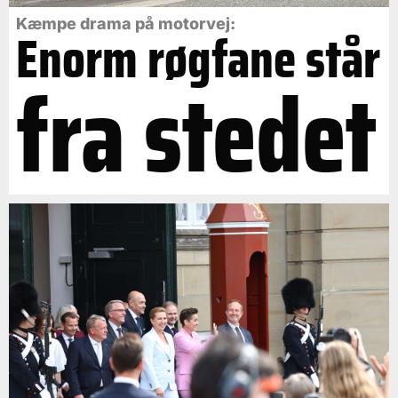
Kæmpe drama på motorvej:
Enorm røgfane står
fra stedet