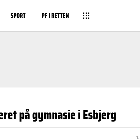
SPORT
PF I RETTEN
ret på gymnasie i Esbjerg
1