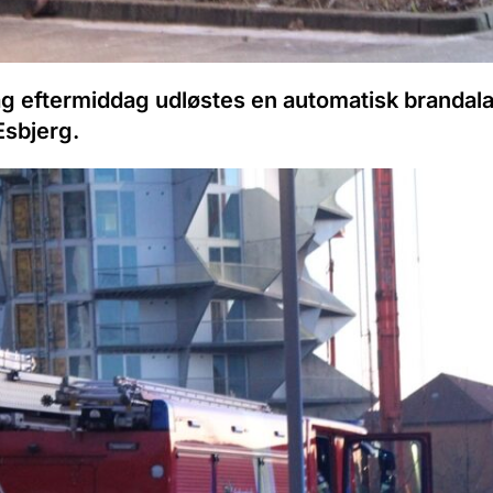
g eftermiddag udløstes en automatisk brandal
Esbjerg.