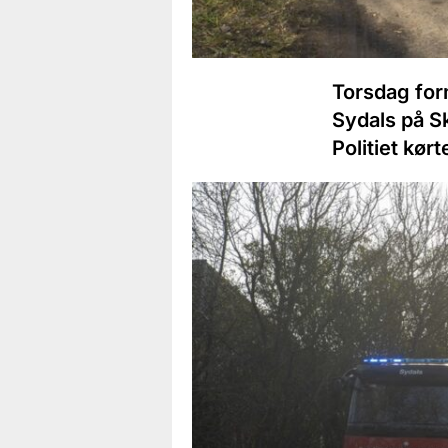
Torsdag form
Sydals på S
Politiet kø