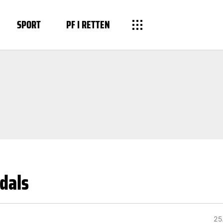
SPORT
PF I RETTEN
ydals
25