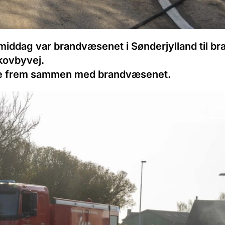
iddag var brandvæsenet i Sønderjylland til brand
kovbyvej.
rte frem sammen med brandvæsenet.