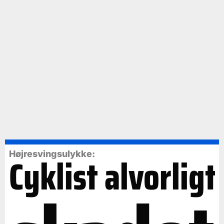
Cyklist alvorligt
Højresvingsulykke: