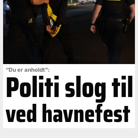
Politi slog til
“Du er anholdt”:
ved havnefest