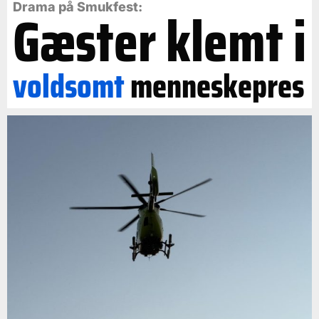
Gæster klemt i
Drama på Smukfest:
voldsomt
menneskepres