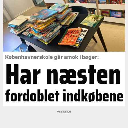
Har næsten
Københavnerskole går amok i bøger:
fordoblet indkøbene
Annonce